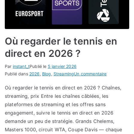
Où regarder le tennis en
direct en 2026 ?
Par
instant_t
Publié le
5 janvier 2026
sur
Publié dans
2026
,
Blog
,
Streaming
Un commentaire
Où
Où regarder le tennis en direct en 2026 ? Chaînes,
regarder
streaming, prix Entre les chaînes câblées, les
le
tennis
plateformes de streaming et les offres sans
en
engagement, suivre le tennis en direct en 2026
direct
demande un peu de stratégie. Grands Chelems,
en
Masters 1000, circuit WTA, Coupe Davis — chaque
2026