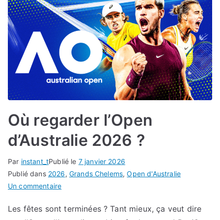
Où regarder l’Open
d’Australie 2026 ?
Par
instant_t
Publié le
7 janvier 2026
Publié dans
2026
,
Grands Chelems
,
Open d'Australie
sur
Un commentaire
Où
Les fêtes sont terminées ? Tant mieux, ça veut dire
regarder