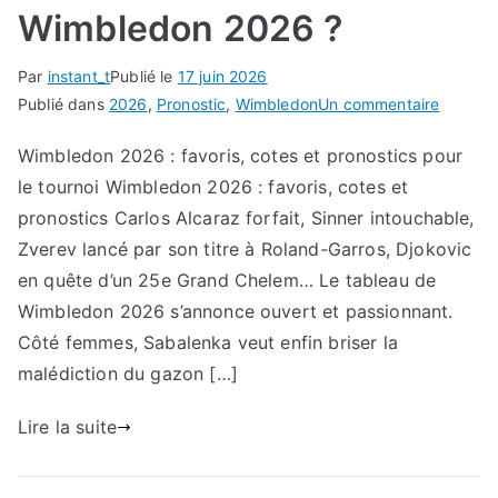
Wimbledon 2026 ?
Par
instant_t
Publié le
17 juin 2026
sur
Publié dans
2026
,
Pronostic
,
Wimbledon
Un commentaire
Qui
Wimbledon 2026 : favoris, cotes et pronostics pour
sont
le tournoi Wimbledon 2026 : favoris, cotes et
les
favoris
pronostics Carlos Alcaraz forfait, Sinner intouchable,
de
Zverev lancé par son titre à Roland-Garros, Djokovic
Wimble
en quête d’un 25e Grand Chelem… Le tableau de
2026
Wimbledon 2026 s’annonce ouvert et passionnant.
?
Côté femmes, Sabalenka veut enfin briser la
malédiction du gazon […]
Lire la suite