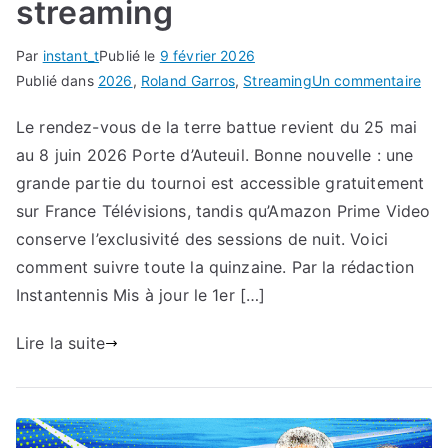
streaming
Par
instant_t
Publié le
9 février 2026
sur
Publié dans
2026
,
Roland Garros
,
Streaming
Un commentaire
Où
Le rendez-vous de la terre battue revient du 25 mai
reg
au 8 juin 2026 Porte d’Auteuil. Bonne nouvelle : une
Rol
Gar
grande partie du tournoi est accessible gratuitement
202
sur France Télévisions, tandis qu’Amazon Prime Video
?
conserve l’exclusivité des sessions de nuit. Voici
Diff
comment suivre toute la quinzaine. Par la rédaction
TV,
Instantennis Mis à jour le 1er […]
str
Lire la suite