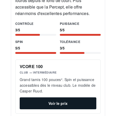
lourds depuis le fond de court. Plus
accessible que la Percept, elle offre
néanmoins d'excellentes performances.
CONTRÔLE
PUISSANCE
3/5
5/5
SPIN
TOLÉRANCE
5/5
3/5
VCORE 100
CLUB → INTERMÉDIAIRE
Grand tamis 100 pouces². Spin et puissance
accessibles dès le niveau club. Le modèle de
Casper Ruud.
Voir le prix