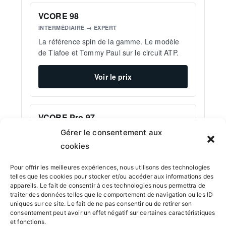
VCORE 98
INTERMÉDIAIRE → EXPERT
La référence spin de la gamme. Le modèle
de Tiafoe et Tommy Paul sur le circuit ATP.
Voir le prix
VCORE Pro 97
EXPERT CONFIRMÉ
Gérer le consentement aux
Version pro orientée contrôle, pour les
cookies
experts qui veulent plus de précision sur
leurs frappes liftées.
Pour offrir les meilleures expériences, nous utilisons des technologies
telles que les cookies pour stocker et/ou accéder aux informations des
appareils. Le fait de consentir à ces technologies nous permettra de
Voir le prix
traiter des données telles que le comportement de navigation ou les ID
uniques sur ce site. Le fait de ne pas consentir ou de retirer son
consentement peut avoir un effet négatif sur certaines caractéristiques
et fonctions.