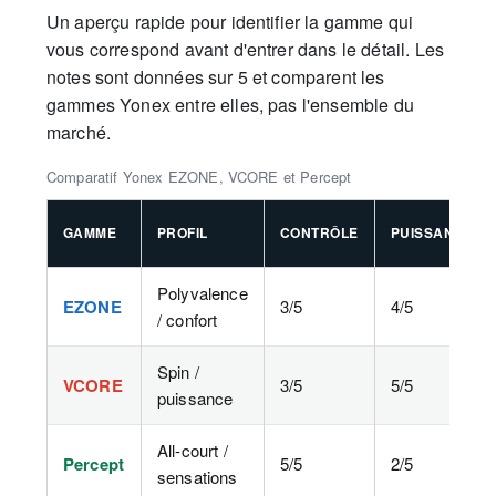
Un aperçu rapide pour identifier la gamme qui
vous correspond avant d'entrer dans le détail. Les
notes sont données sur 5 et comparent les
gammes Yonex entre elles, pas l'ensemble du
marché.
Comparatif Yonex EZONE, VCORE et Percept
GAMME
PROFIL
CONTRÔLE
PUISSANCE
Polyvalence
EZONE
3/5
4/5
/ confort
Spin /
VCORE
3/5
5/5
puissance
All-court /
Percept
5/5
2/5
sensations