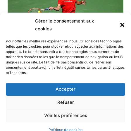
Gérer le consentement aux
cookies
Pour offrir les meilleures expériences, nous utilisons des technologies
telles que les cookies pour stocker et/ou accéder aux informations des
appareils. Le fait de consentir à ces technologies nous permettra de
traiter des données telles que le comportement de navigation ou les ID
uniques sur ce site. Le fait de ne pas consentir ou de retirer son
La
Head Radical Pro
est reconnue pour sa polyvalence
consentement peut avoir un effet négatif sur certaines caractéristiques
et fonctions.
et sa capacité à offrir un excellent équilibre entre
puissance et contrôle. C’est une raquette souvent
Accepter
choisie par les joueurs de fond de court
qui
recherchent une arme stable et réactive, adaptée aux
Refuser
échanges intenses.
Voir les préférences
Envie de découvrir un autre modèle Head ? Regardez
du côté de la
raquette de Lorenzo Musetti
, la Head
Politique de cookies