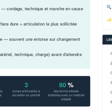
 — cordage, technique et manche en cause
ce dure = articulation la plus sollicitée
ine — souvent une entorse sur changement
LE
atériel, technique, charge) avant d'attendre
3
80
%
la
zones articulaires à
des tennis elbows
s
surveiller en priorité
évitables avec un matériel
adapté