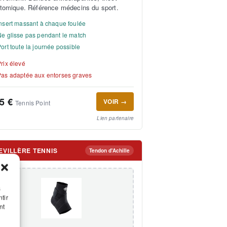
tomique. Référence médecins du sport.
nsert massant à chaque foulée
e glisse pas pendant le match
ort toute la journée possible
rix élevé
Pas adaptée aux entorses graves
5 €
VOIR →
Tennis Point
Lien partenaire
EVILLÈRE TENNIS
Tendon d'Achille
s
tir
nt