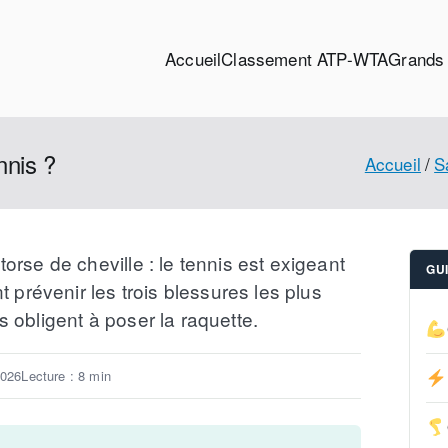
Accueil
Classement ATP-WTA
Grands
nnis ?
Accueil
S
rse de cheville : le tennis est exigeant
GU
t prévenir les trois blessures les plus
 obligent à poser la raquette.
2026
Lecture : 8 min