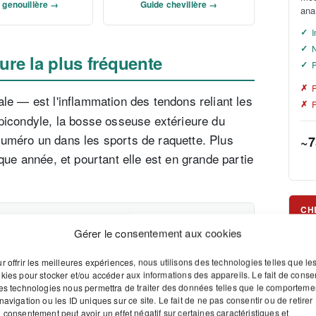
 genouillère →
Guide chevillère →
ana
I
N
sure la plus fréquente
P
P
le — est l'inflammation des tendons reliant les
épicondyle, la bosse osseuse extérieure du
uméro un dans les sports de raquette. Plus
~7
que année, et pourtant elle est en grande partie
CH
ite)
Gérer le consentement aux cookies
du coude
RISQUE
r offrir les meilleures expériences, nous utilisons des technologies telles que le
Élevé
80 %
kies pour stocker et/ou accéder aux informations des appareils. Le fait de consen
es technologies nous permettra de traiter des données telles que le comporteme
75 %
navigation ou les ID uniques sur ce site. Le fait de ne pas consentir ou de retirer
 consentement peut avoir un effet négatif sur certaines caractéristiques et