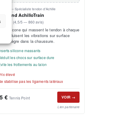
rfeind — Spécialiste tendon d'Achille
erfeind AchilloTrain
s
★★★★
(4,5/5 — 860 avis)
erts silicone qui massent le tendon à chaque
lée, réduisent les vibrations sur surface
e. S'intègre dans la chaussure.
nserts silicone massants
éduit les chocs sur surface dure
vite les frottements au talon
rix élevé
e stabilise pas les ligaments latéraux
5 €
VOIR →
Tennis Point
Lien partenaire