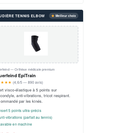
UDIÈRE TENNIS ELBOW
Meilleur choix
erfeind — Orthèse médicale premium
uerfeind EpiTrain
★★★★
(4,6/5 — 890 avis)
ert visco-élastique à 5 points sur
icondyle, anti-vibrations, tricot respirant.
ommandé par les kinés.
nsert 5 points ultra-précis
nti-vibrations (parfait au tennis)
Lavable en machine