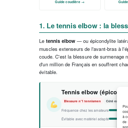
Guide coudière →
Guide
1. Le tennis elbow : la bles
Le
— ou épicondylite latéra
tennis elbow
muscles extenseurs de l'avant-bras à l'
coude. C'est la blessure de surmenage n
d'un million de Français en souffrent cha
évitable.
Tennis elbow (épicondyl
Blessure n°1 tennismen
Côté externe 
Pou
Fréquence chez les amateurs
coo
à c
Évitable avec matériel adapté
de 
son