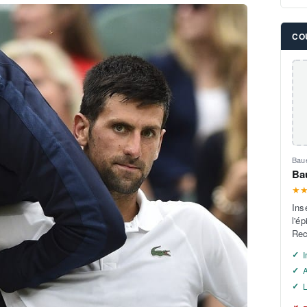
CO
Bau
Ba
★
Ins
l'ép
Rec
I
A