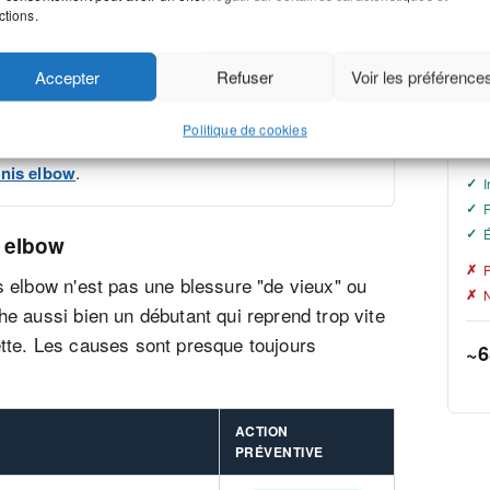
ctions.
coude : brûlure ou décharge à la prise de raquette,
Baue
Bau
 main. Elle apparaît rarement d'un coup — elle
Accepter
Refuser
Voir les préférence
★
 semaines, souvent déclenchée par une combinaison
Ins
fou
Politique de cookies
 sur la douleur au coude au tennis
, et
notre
dur
nnis elbow
.
I
R
É
s elbow
P
s elbow n'est pas une blessure "de vieux" ou
N
he aussi bien un débutant qui reprend trop vite
ette. Les causes sont presque toujours
~6
ACTION
PRÉVENTIVE