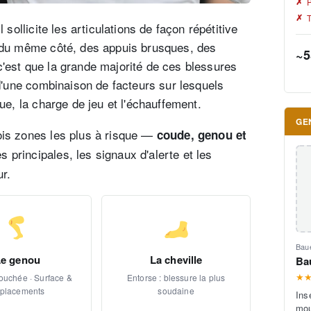
P
T
 sollicite les articulations de façon répétitive
s du même côté, des appuis brusques, des
~5
'est que la grande majorité de ces blessures
 d'une combinaison de facteurs sur lesquels
que, la charge de jeu et l'échauffement.
GE
ois zones les plus à risque —
coude, genou et
principales, les signaux d'alerte et les
ur.
Bau
Le genou
La cheville
Ba
★
ouchée · Surface &
Entorse : blessure la plus
placements
soudaine
Ins
mou