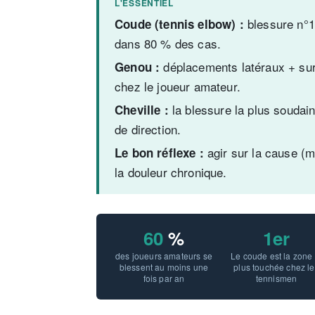
L'ESSENTIEL
blessure n°1
Coude (tennis elbow) :
dans 80 % des cas.
déplacements latéraux + surfa
Genou :
chez le joueur amateur.
la blessure la plus souda
Cheville :
de direction.
agir sur la cause (m
Le bon réflexe :
la douleur chronique.
60
%
1er
des joueurs amateurs se
Le coude est la zone 
blessent au moins une
plus touchée chez le
fois par an
tennismen