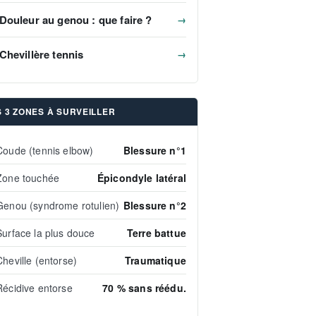
Douleur au genou : que faire ?
→
Chevillère tennis
→
S 3 ZONES À SURVEILLER
Coude (tennis elbow)
Blessure n°1
Zone touchée
Épicondyle latéral
Genou (syndrome rotulien)
Blessure n°2
Surface la plus douce
Terre battue
Cheville (entorse)
Traumatique
Récidive entorse
70 % sans réédu.