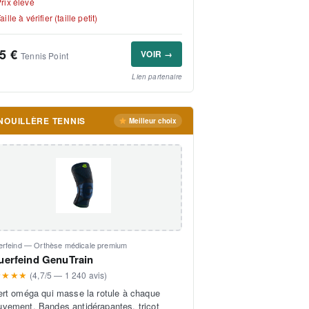
rix élevé
aille à vérifier (taille petit)
5 €
VOIR →
Tennis Point
Lien partenaire
NOUILLÈRE TENNIS
Meilleur choix
erfeind — Orthèse médicale premium
uerfeind GenuTrain
★★★★
(4,7/5 — 1 240 avis)
ert oméga qui masse la rotule à chaque
vement. Bandes antidérapantes, tricot